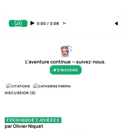
0:00
/
0:08
1×
L’aventure continue — suivez-nous.
S’INSCRIRE
CITATIONS
CATHERINE PERRIN
DISCUSSION (
0
)
par Olivier Niquet