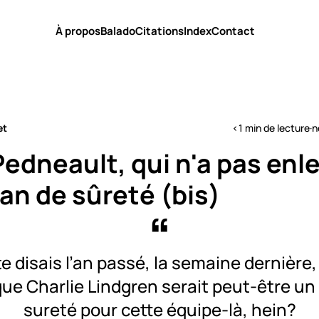
À propos
Balado
Citations
Index
Contact
et
<1 min de lecture
·
n
edneault, qui n'a pas enl
an de sûreté (bis)
te disais l’an passé, la semaine dernière
ue Charlie Lindgren serait peut-être un
sureté pour cette équipe-là, hein?