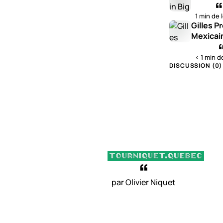
1 min de 
Gilles P
Mexicai
< 1 min d
DISCUSSION (
0
)
par Olivier Niquet