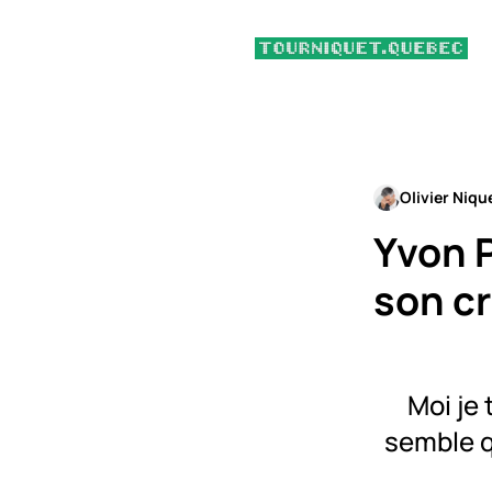
Olivier Niqu
Yvon P
son cr
Moi je 
semble q