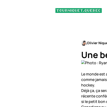
Olivier Niqu
Une be
Le monde est a
comme jamais,
hockey.
Déjà ça, ça se
récente confé
si le petit bon