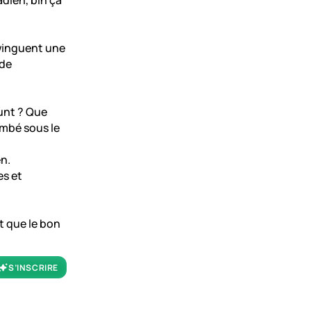
dien, bin ça
swinguent une
 de
ount ? Que
ombé sous le
n.
es et
t que le bon
S’INSCRIRE