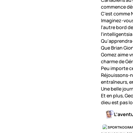
Canadiens au g
commence dès
C'est comme No
Imaginez-vous
l'autre bord d
l'intelligentsi
Qu'apprendra
Que Brian Gion
Gomez aime vr
charme de Gér
Peu importe c
Réjouissons-n
entraîneurs, e
Une belle jour
Et en plus, Ge
dieu est pas lo
L’avent
SPORTNOGRA