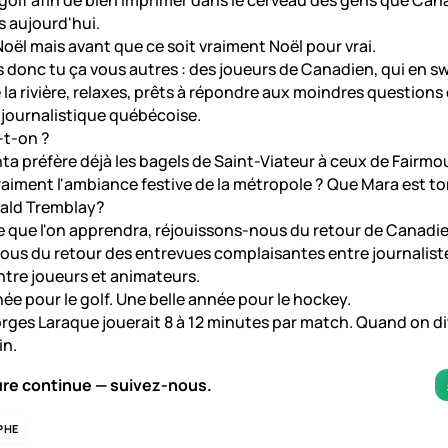
olf afin de bien imprimer dans le cerveau des gens que Cana
 aujourd'hui.
ël mais avant que ce soit vraiment Noël pour vrai.
 donc tu ça vous autres : des joueurs de Canadien, qui en 
e la rivière, relaxes, prêts à répondre aux moindres questions
a journalistique québécoise.
-t-on ?
ta préfère déjà les bagels de Saint-Viateur à ceux de Fairm
aiment l'ambiance festive de la métropole ? Que Mara est t
ald Tremblay?
e que l'on apprendra, réjouissons-nous du retour de Canadie
ous du retour des entrevues complaisantes entre journalist
ntre joueurs et animateurs.
née pour le golf. Une belle année pour le hockey.
orges Laraque jouerait 8 à 12 minutes par match. Quand on di
in.
ure continue — suivez-nous.
PHE