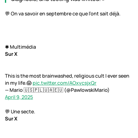
💬 On va savoir en septembre ce que l’ont sait déjà.
✱ Multimédia
Sur X
This is the most brainwashed, religious cult I ever seen
in my life.😱
pic.twitter.com/AOxycsjxQr
— Mario 🇺🇸🇵🇱🇺🇦🇪🇺 (@PawlowskiMario)
April 9, 2025
💬 Une secte.
Sur X