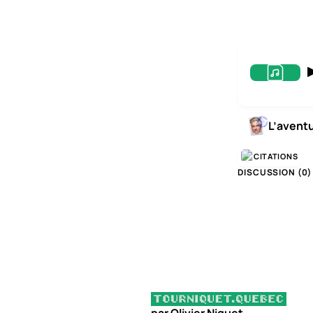
L’avent
CITATIONS
DISCUSSION (
0
)