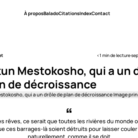
À propos
Balado
Citations
Index
Contact
et
<1 min de lecture
·
sep
un Mestokosho, qui a un d
an de décroissance
 rêves, ce serait que toutes les rivières du monde où
e ces barrages-là soient détruits pour laisser couler 
naturellement, comme il se doit