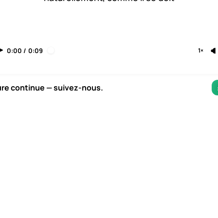
0:00
/
0:09
1×
ure continue — suivez-nous.