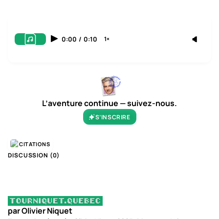
0:00
/
0:10
1×
L’aventure continue — suivez-nous.
S’INSCRIRE
CITATIONS
DISCUSSION (
0
)
par Olivier Niquet