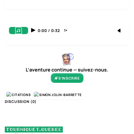
0:00
/
0:32
1×
L’aventure continue — suivez-nous.
S’INSCRIRE
CITATIONS
SIMON JOLIN-BARRETTE
DISCUSSION (
0
)