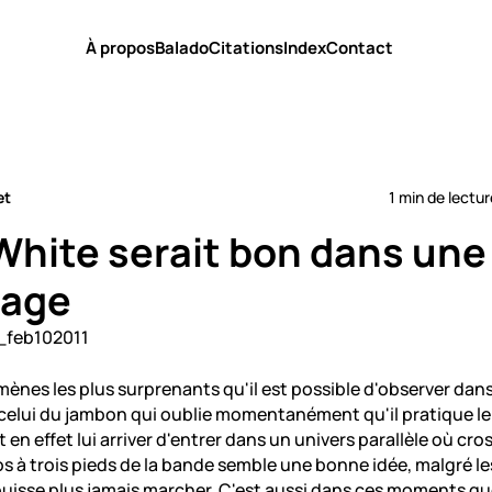
À propos
Balado
Citations
Index
Contact
et
1 min de lectur
hite serait bon dans une 
rage
nes les plus surprenants qu'il est possible d'observer dans
 celui du jambon qui oublie momentanément qu'il pratique l
peut en effet lui arriver d'entrer dans un univers parallèle où c
os à trois pieds de la bande semble une bonne idée, malgré le
puisse plus jamais marcher. C'est aussi dans ces moments que