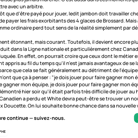
tre avec un arbitre.
ôt que d'être payé pour jouer, ledit jambon doit travailler ch
de payer les frais exorbitants des 4 glaces de Brossard. Mais 
mme ordinaire perd tout sens de la réalité simplement par dé
nt étonnant, mais courant. Toutefois, il devient encore pl
roduit dans la Ligne nationale et particulièrement chez Cana
uquée. En effet, on pourrait croire que ceux dont le métier e
 appris au fil du temps qu'il n'est jamais avantageux de se la
arce que cela se fait généralement au détriment de l'équipe
 n'ont que ça à penser : "je dois jouer pour faire gagner mon é
re gagner mon équipe, je dois jouer pour faire gagner mon éq
montré hier soir qu'il était parfois très difficile de jouer a
 Canadien a perdu et White devra peut-être se trouver un no
x Doucette. On lui souhaite bonne chance dans sa nouvelle v
ure continue — suivez-nous.
PHE