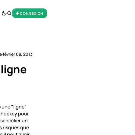
CONNEXION
e
·
février 08, 2013
ligne
 une "ligne"
e hockey pour
rosschecker un
s risques que
'il peut avoir