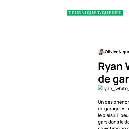
Olivier Niqu
Ryan W
de ga
Un des phénomè
de garage est
le plaisir. Il 
gars dans le d
sa victime ne 