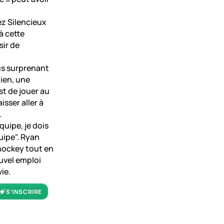
ez Silencieux
à cette
sir de
us surprenant
dien, une
st de jouer au
isser aller à
.
quipe, je dois
uipe". Ryan
u hockey tout en
uvel emploi
ie.
S’INSCRIRE