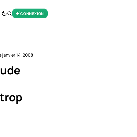
CONNEXION
e
·
janvier 14, 2008
aude
 trop