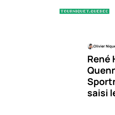
Olivier Niqu
René 
Quenne
Sportn
saisi 