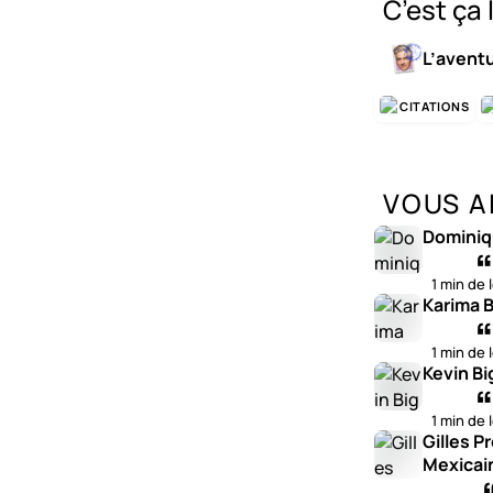
C’est ça 
L’avent
CITATIONS
VOUS A
Dominiq
1 min de 
Karima B
1 min de 
Kevin Bi
1 min de 
Gilles P
Mexicai