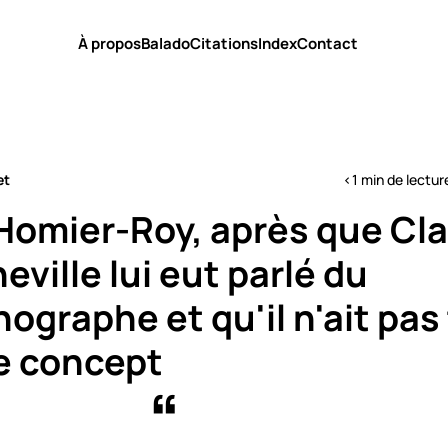
À propos
Balado
Citations
Index
Contact
et
<1 min de lectur
Homier-Roy, après que Cl
ville lui eut parlé du
ographe et qu'il n'ait pas
le concept