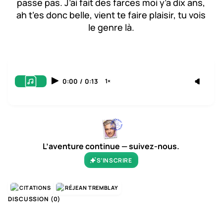
passe pas. J’ai fait des farces moi y’a dix ans,
ah t’es donc belle, vient te faire plaisir, tu vois
le genre là.
0:00
/
0:13
1×
L’aventure continue — suivez-nous.
S’INSCRIRE
CITATIONS
RÉJEAN TREMBLAY
DISCUSSION (
0
)