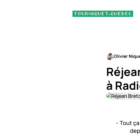
Olivier Niqu
Réjean
à Rad
- Tout ça
dep