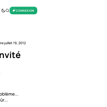
CONNEXION
ure
·
juillet 19, 2012
invité
roblème...
r...