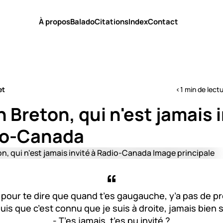
À propos
Balado
Citations
Index
Contact
et
<1 min de lect
 Breton, qui n'est jamais 
io-Canada
 pour te dire que quand t’es gaugauche, y’a pas de p
uis que c’est connu que je suis à droite, jamais bien sû
- T’es jamais, t’es pu invité ?