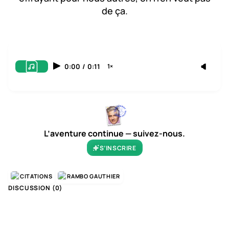
de ça.
0:00
/
0:11
1×
L’aventure continue — suivez-nous.
S’INSCRIRE
CITATIONS
RAMBO GAUTHIER
DISCUSSION (
0
)