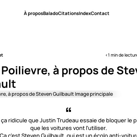
À propos
Balado
Citations
Index
Contact
et
<1 min de lectur
 Poilievre, à propos de St
ult
 ça ridicule que Justin Trudeau essaie de bloquer le 
que les voitures vont l’utiliser.
 Ça c’est Steven Guilbault, qui est un écolo anti-voitur