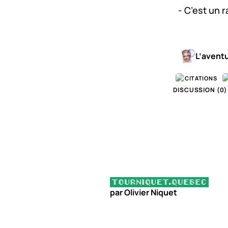
- C’est un r
L’avent
CITATIONS
DISCUSSION (
0
)
par Olivier Niquet