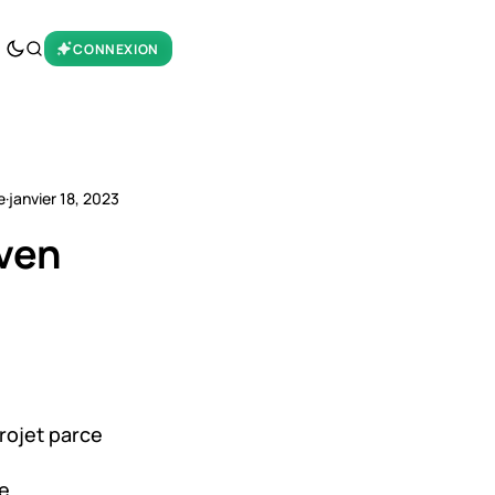
CONNEXION
e
·
janvier 18, 2023
even
projet parce
e.