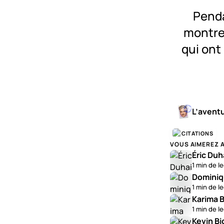
Penda
montren
qui ont 
0:00
/
0:11
L’avent
CITATIONS
VOUS AIMEREZ 
Éric Duh
1 min de l
Dominiq
1 min de l
Karima B
1 min de l
Kevin Bi