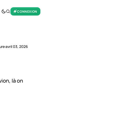
CONNEXION
ure
·
avril 03, 2026
vion, là on