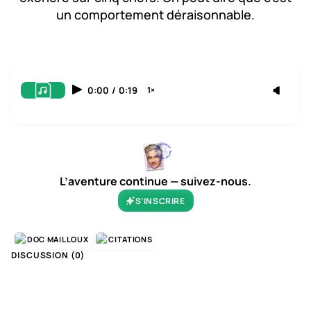
un comportement déraisonnable.
0:00
/
0:19
1×
L’aventure continue — suivez-nous.
S’INSCRIRE
DOC MAILLOUX
CITATIONS
DISCUSSION (
0
)