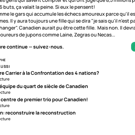
es gens qui savent compter et qui ont jugé que 8,5 millions 
buts, ça valait la peine. Si eux le pensent!
me le gars qui accumule les échecs amoureux parce qu'il es
s. Il y aura toujours une fille qui se dira "je sais qu'il n’est p
changer". Canadien aurait pu être cette fille. Mais non. Il devr
coureurs de jupons comme Laine, Zegras ou Necas...
ure continue — suivez-nous.
PHE
AUSSI
e Carrier à la Confrontation des 4 nations?
ecture
 équipe du quart de siècle de Canadien
ecture
 centre de premier trio pour Canadien!
ecture
: reconstruire la reconstruction
ecture