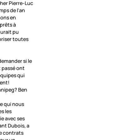
cher Pierre-Luc
mps de l'an
tions en
prêts à
aurait pu
oriser toutes
demander si le
t passé ont
équipes qui
ent!
innipeg? Ben
le qui nous
s les
ie avec ses
ant Dubois, a
de contrats