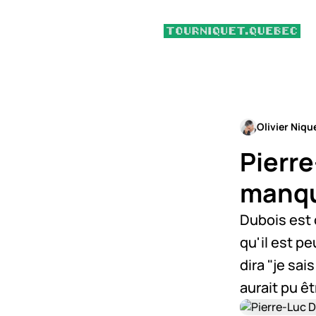
Olivier Niqu
Pierre
manqu
Dubois est
qu'il est pe
dira "je sai
aurait pu êtr