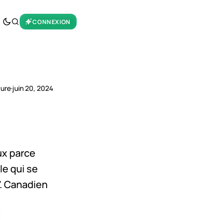
CONNEXION
ture
·
juin 20, 2024
ux parce
le qui se
r". Canadien