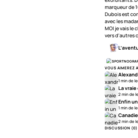
exorbitants. D
marqueur de 16 
Dubois est com
avec les madame
MOI je vais le 
vers d'autres 
L’avent
SPORTNOGRA
VOUS AIMEREZ 
Alexandr
1 min de l
La vraie
2 min de l
Enfin un
1 min de l
Canadien
2 min de l
DISCUSSION (
0
)