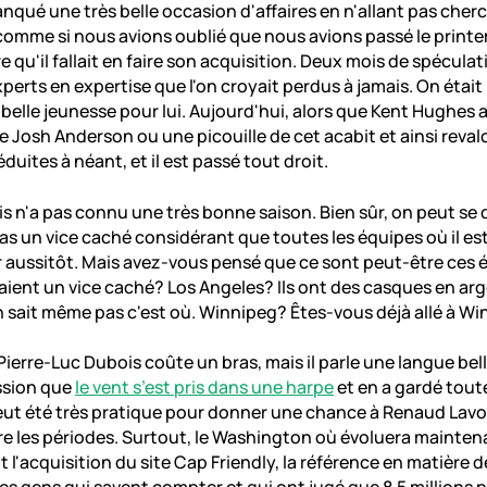
qué une très belle occasion d'affaires en n'allant pas cher
comme si nous avions oublié que nous avions passé le printe
re qu'il fallait en faire son acquisition. Deux mois de spécula
perts en expertise que l'on croyait perdus à jamais. On était 
e belle jeunesse pour lui. Aujourd'hui, alors que Kent Hughes 
re Josh Anderson ou une picouille de cet acabit et ainsi reval
duites à néant, et il est passé tout droit.
is n'a pas connu une très bonne saison. Bien sûr, on peut se 
pas un vice caché considérant que toutes les équipes où il es
er aussitôt. Mais avez-vous pensé que ce sont peut-être ces 
ient un vice caché? Los Angeles? Ils ont des casques en arg
sait même pas c'est où. Winnipeg? Êtes-vous déjà allé à W
 Pierre-Luc Dubois coûte un bras, mais il parle une langue bel
ssion que
le vent s’est pris dans une harpe
et en a gardé toute
eut été très pratique pour donner une chance à Renaud Lavo
e les périodes. Surtout, le Washington où évoluera mainten
 l'acquisition du site Cap Friendly, la référence en matière 