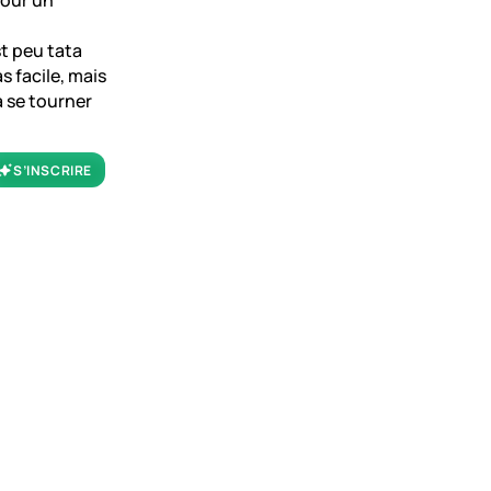
pour un
t peu tata
as facile, mais
a se tourner
S’INSCRIRE