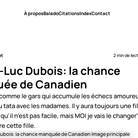
À propos
Balado
Citations
Index
Contact
et
2 min de lec
-Luc Dubois: la chance
ée de Canadien
 comme le gars qui accumule les échecs amoure
u tata avec les madames. Il y aura toujours une fil
s qu'il n’est pas facile, mais MOI je vais le change
e cette fille.