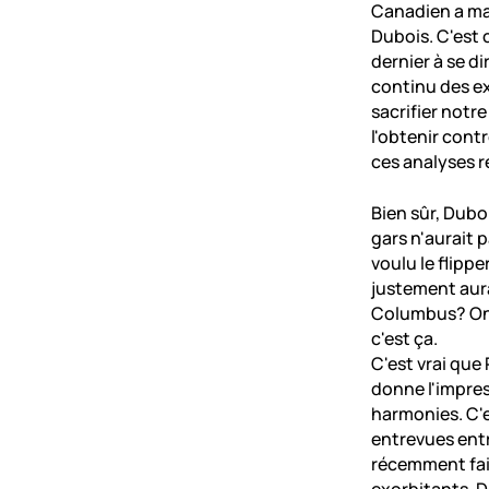
Canadien a man
Dubois. C'est 
dernier à se di
continu des ex
sacrifier notr
l'obtenir cont
ces analyses ré
Bien sûr, Dubo
gars n'aurait 
voulu le flipp
justement aura
Columbus? On 
c'est ça.
C'est vrai que
donne l'impre
harmonies. C'
entrevues entr
récemment fait