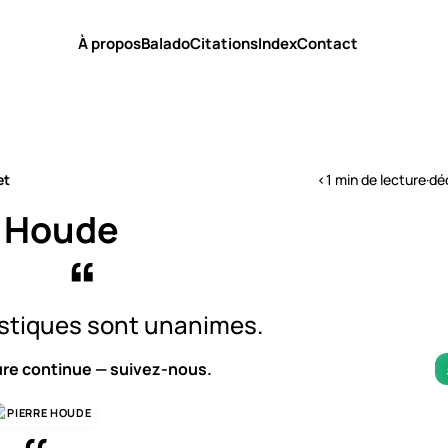
À propos
Balado
Citations
Index
Contact
et
<1 min de lecture
·
dé
e Houde
istiques sont unanimes.
ure continue — suivez-nous.
PIERRE HOUDE