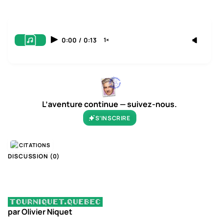
0:00
/
0:13
1×
L’aventure continue — suivez-nous.
S’INSCRIRE
CITATIONS
DISCUSSION (
0
)
par Olivier Niquet