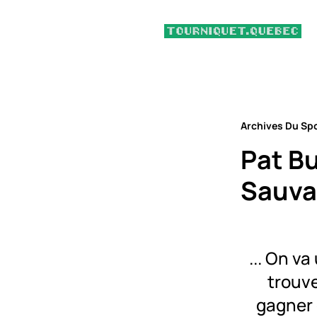
Archives Du Sp
Pat Bu
Sauv
... On v
trouv
gagner 