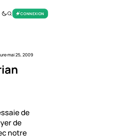
CONNEXION
ture
·
mai 25, 2009
rian
essaie de
yer de
ec notre