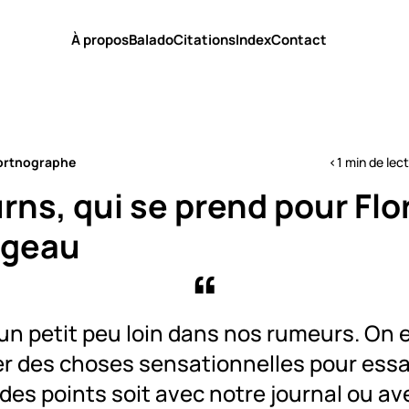
À propos
Balado
Citations
Index
Contact
ortnographe
<1 min de lec
rns, qui se prend pour Flo
ageau
a un petit peu loin dans nos rumeurs. On 
er des choses sensationnelles pour essa
des points soit avec notre journal ou av