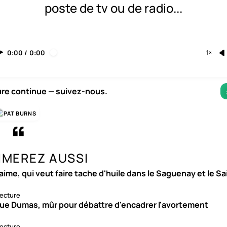
poste de tv ou de radio...
0:00
/
0:00
1×
ure continue — suivez-nous.
PAT BURNS
IMEREZ AUSSI
aime, qui veut faire tache d'huile dans le Saguenay et le S
lecture
ue Dumas, mûr pour débattre d'encadrer l'avortement
lecture