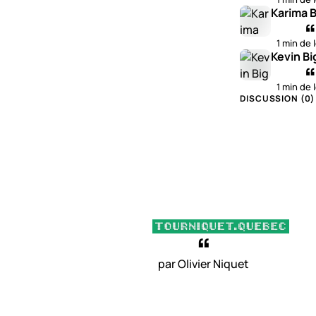
Karima B
1 min de 
Kevin Bi
1 min de 
DISCUSSION (
0
)
par Olivier Niquet