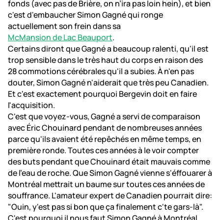
fonds (avec pas de Brière, on n’ira pas loin hein), et bien
c'est d'embaucher Simon Gagné qui ronge
actuellement son frein dans sa
McMansion de Lac Beauport
.
Certains diront que Gagné a beaucoup ralenti, qu'il est
trop sensible dans le très haut du corps en raison des
28 commotions cérébrales qu'il a subies. À n'en pas
douter, Simon Gagné n'aiderait que très peu Canadien.
Et c'est exactement pourquoi Bergevin doit en faire
l'acquisition.
C'est que voyez-vous, Gagné a servi de comparaison
avec Éric Chouinard pendant de nombreuses années
parce qu'ils avaient été repêchés en même temps, en
première ronde. Toutes ces années à le voir compter
des buts pendant que Chouinard était mauvais comme
de l'eau de roche. Que Simon Gagné vienne s'éffouarer à
Montréal mettrait un baume sur toutes ces années de
souffrance. L'amateur expert de Canadien pourrait dire:
"Ouin, y'est pas si bon que ça finalement c'te gars-là".
C'est pourquoi il nous faut Simon Gagné à Montréal.