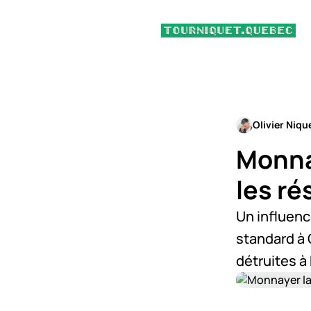
Olivier Niqu
Monnay
les r
Un influenc
standard à 
détruites à