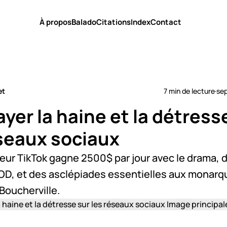
À propos
Balado
Citations
Index
Contact
et
7 min de lecture
·
se
er la haine et la détress
éseaux sociaux
eur TikTok gagne 2500$ par jour avec le drama, 
OD, et des asclépiades essentielles aux monarq
 Boucherville.