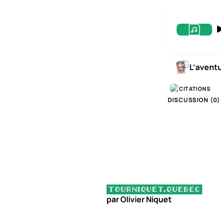
L’avent
CITATIONS
DISCUSSION (
0
)
par Olivier Niquet