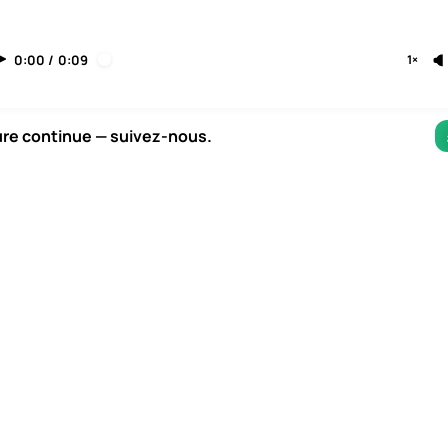
0:00
/
0:09
1×
ure continue — suivez-nous.