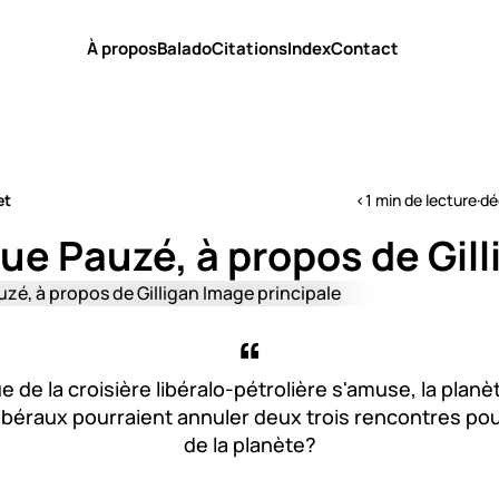
À propos
Balado
Citations
Index
Contact
et
<1 min de lecture
·
dé
e Pauzé, à propos de Gill
 de la croisière libéralo-pétrolière s'amuse, la planèt
libéraux pourraient annuler deux trois rencontres po
de la planète?