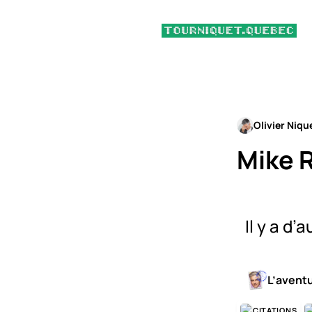
Olivier Niqu
Mike R
Il y a d’
L’avent
CITATIONS