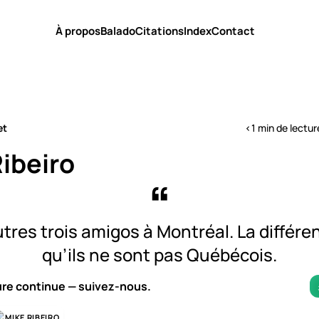
À propos
Balado
Citations
Index
Contact
et
<1 min de lectur
ibeiro
autres trois amigos à Montréal. La différe
qu’ils ne sont pas Québécois.
ure continue — suivez-nous.
MIKE RIBEIRO