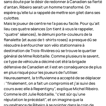
sans doute par le désir de redonner à Canadien sa fierté
d’antan, Ribeiro serait un homme transformé. On
espère qu’elle lui a rappelé de mettre son gilet dans ses
culottes.
Mais le joueur de centre ne l’a pas eu facile. Pour qu’ait
lieu ces quatre séances (on tient à vous le rappeler,
"quatre" séances), le démuni porte-couleurs de la
flanalette (et aussi de t-shirts roses) a presque dû se
résoudre à enfourcher son vélo stationnaire à
destination de Trois-Rivières où se trouve le quartier
général de Mme Robitaille. Comme plusieurs le savent,
ce type de véhicule a décimé cet été la brigade
défensive de Canadien et il est en conséquence de plus
en plus risqué pour les joueurs de l’utiliser.
Heureusement, la trifluvienne a accepté de se déplacer
: "finalement, on a fait un compromis et j’ai suivi des
cours avec elle à Repentigny", explique Michel Ribeiro.
Comme le dit Julie Robitaille, "c’est sûr qu’une
réputation le précédait", et on imagine que la
rouspétance de Ribeiro à se pointer dans le coin de