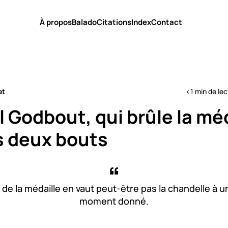
À propos
Balado
Citations
Index
Contact
et
<1 min de le
 Godbout, qui brûle la méd
s deux bouts
 de la médaille en vaut peut-être pas la chandelle à u
moment donné.