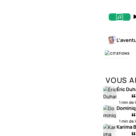
L’avent
CITATIONS
VOUS A
Éric Duh
1 min de 
Dominiq
1 min de 
Karima B