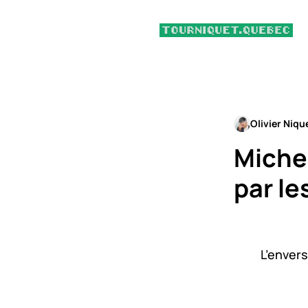
Olivier Niqu
Michel
par le
L’envers