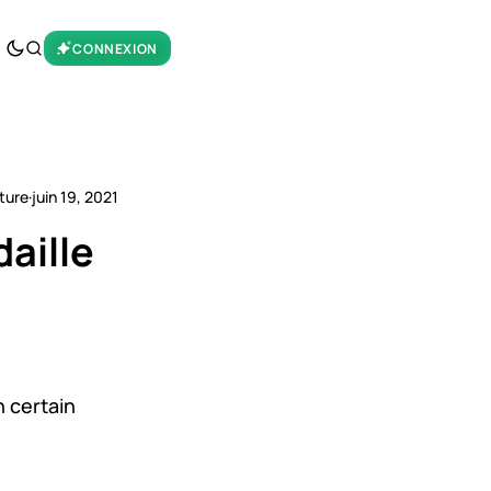
CONNEXION
cture
·
juin 19, 2021
aille
n certain