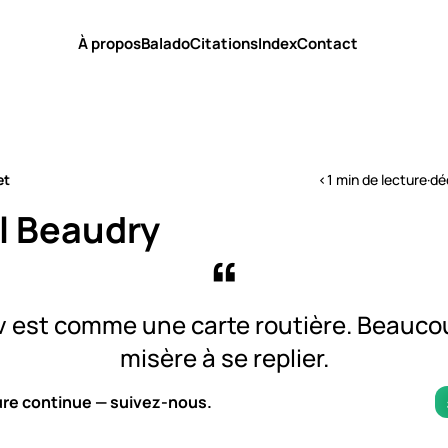
À propos
Balado
Citations
Index
Contact
et
<1 min de lecture
·
dé
l Beaudry
v est comme une carte routière. Beaucou
misère à se replier.
ure continue — suivez-nous.