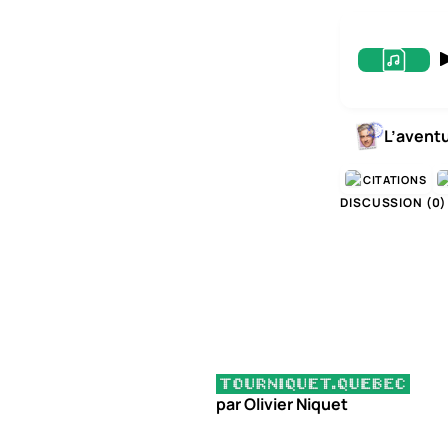
L’avent
CITATIONS
DISCUSSION (
0
)
par Olivier Niquet