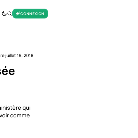
CONNEXION
ure
·
juillet 19, 2018
sée
inistère qui
e voir comme