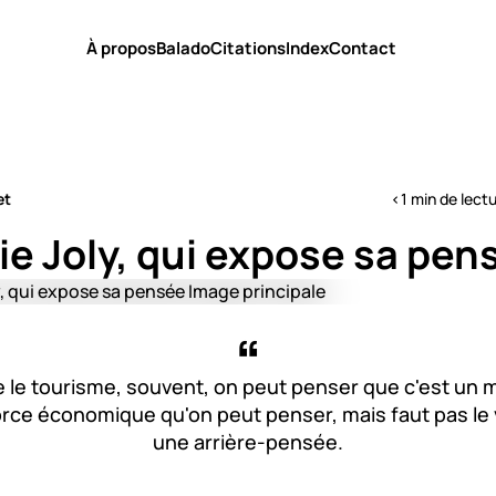
À propos
Balado
Citations
Index
Contact
et
<1 min de lect
e Joly, qui expose sa pen
 le tourisme, souvent, on peut penser que c'est un m
force économique qu'on peut penser, mais faut pas l
une arrière-pensée.