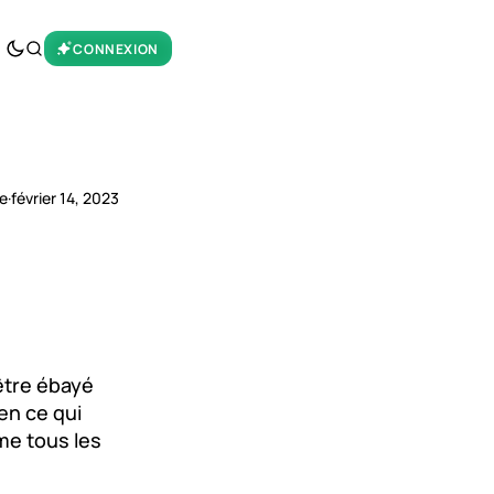
CONNEXION
re
·
février 14, 2023
être ébayé
en ce qui
me tous les