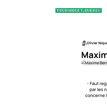
Olivier Niqu
Maxim
- Faut re
par les 
concerne l