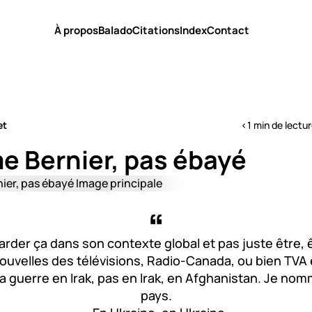
À propos
Balado
Citations
Index
Contact
et
<1 min de lectu
e Bernier, pas ébayé
garder ça dans son contexte global et pas juste être, 
nouvelles des télévisions, Radio-Canada, ou bien TVA 
a guerre en Irak, pas en Irak, en Afghanistan. Je nom
pays.