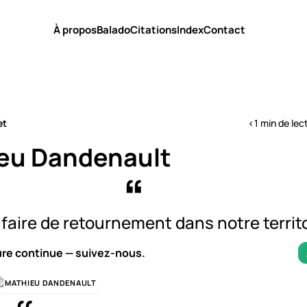
À propos
Balado
Citations
Index
Contact
et
<1 min de lec
eu Dandenault
 faire de retournement dans notre territo
ure continue — suivez-nous.
MATHIEU DANDENAULT