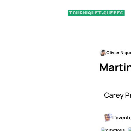
Olivier Niqu
Marti
Carey Pr
L’avent
CITATIONS