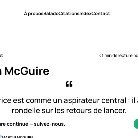
À propos
Balado
Citations
Index
Contact
et
<1 min de lecture
·
no
n McGuire
ice est comme un aspirateur central : il 
rondelle sur les retours de lancer.
ure continue — suivez-nous.
MARTIN MCGUIRE