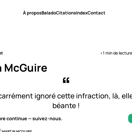
À propos
Balado
Citations
Index
Contact
et
<1 min de lectur
n McGuire
arrément ignoré cette infraction, là, elle
béante !
ure continue — suivez-nous.
MARTIN MCGUIRE