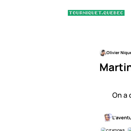
Olivier Niqu
Marti
On a c
L’avent
CITATIONS