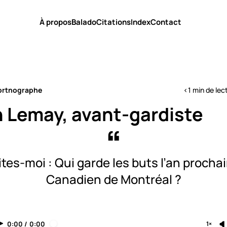
À propos
Balado
Citations
Index
Contact
ortnographe
<1 min de lec
n Lemay, avant-gardiste
ites-moi : Qui garde les buts l’an prochai
Canadien de Montréal ?
0:00
/
0:00
1×