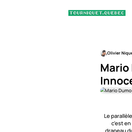
Olivier Niqu
Mario 
Innoc
Le parallèl
c’est en
drapeau du