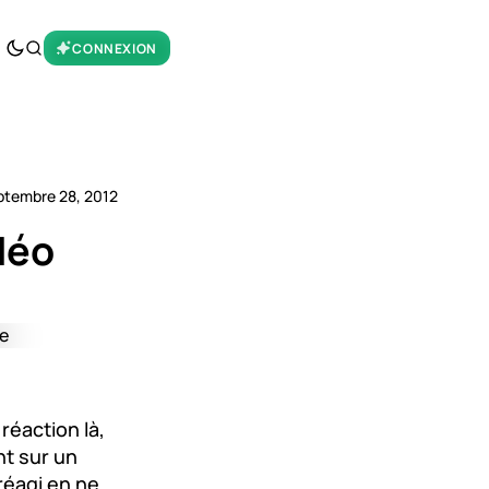
CONNEXION
ptembre 28, 2012
déo
réaction là,
nt sur un
réagi en ne