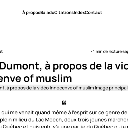
À propos
Balado
Citations
Index
Contact
et
<1 min de lecture
·
se
Dumont, à propos de la vi
enve of muslim
e qui me venait quand même à l’esprit sur ce genre de 
 plein milieu du Lac Meech, deux trois jeunes marche
 Québec et puis euh, y’a une partie du Québec qui a 