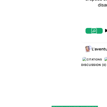
disa
L’avent
CITATIONS
DISCUSSION (
0
)