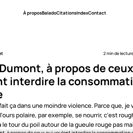
À propos
Balado
Citations
Index
Contact
et
2 min de lectur
 Dumont, à propos de ceux
nt interdire la consommat
e
 fait ça dans une moindre violence. Parce que, je v
 l'ours polaire, par exemple, se nourrir, c'est rough
y a le tour du poil autour de la gueule rouge pas mal