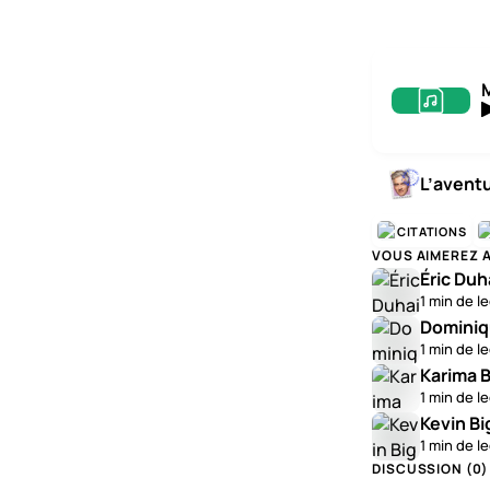
L’avent
CITATIONS
VOUS AIMEREZ 
Éric Duh
1 min de l
Dominiq
1 min de l
Karima B
1 min de l
Kevin Bi
1 min de l
DISCUSSION (
0
)