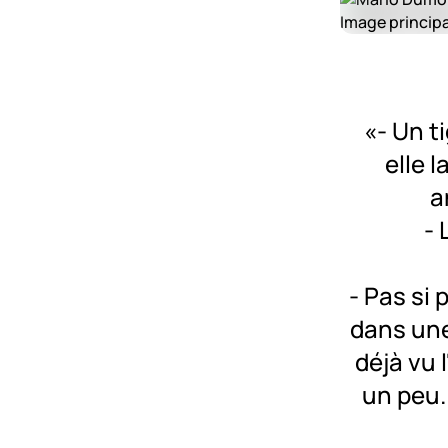
«- Un t
elle 
a
- 
- Pas si 
dans une 
déjà vu 
un peu. 