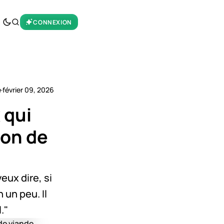
CONNEXION
e
·
février 09, 2026
 qui
ion de
eux dire, si
 un peu. Il
."