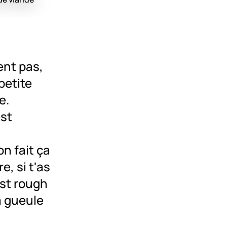
ent pas,
petite
e.
est
on fait ça
e, si t'as
est rough
la gueule