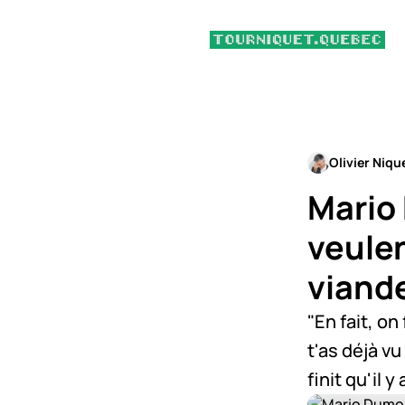
Olivier Niqu
Mario
veule
viand
"En fait, on
t'as déjà vu
finit qu'il 