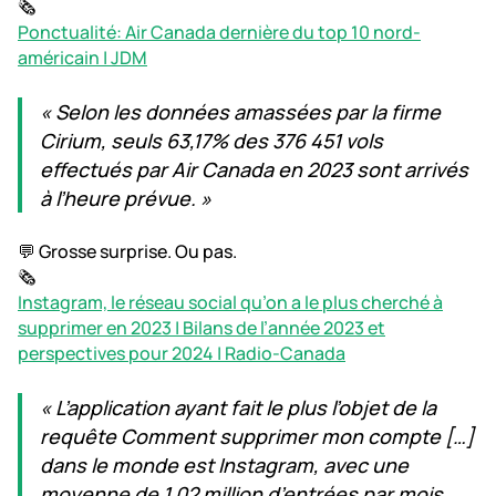
🗞️
Ponctualité: Air Canada dernière du top 10 nord-
américain | JDM
« Selon les données amassées par la firme
Cirium, seuls 63,17% des 376 451 vols
effectués par Air Canada en 2023 sont arrivés
à l’heure prévue. »
💬 Grosse surprise. Ou pas.
🗞️
Instagram, le réseau social qu’on a le plus cherché à
supprimer en 2023 | Bilans de l’année 2023 et
perspectives pour 2024 | Radio-Canada
« L’application ayant fait le plus l’objet de la
requête Comment supprimer mon compte […]
dans le monde est Instagram, avec une
moyenne de 1,02 million d’entrées par mois,