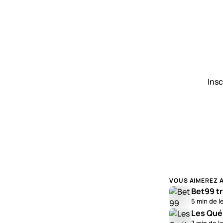
Insc
VOUS AIMEREZ 
Bet99 tr
5 min de l
Les Québ