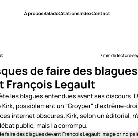
À propos
Balado
Citations
Index
Contact
et
7 min de lecture
·
se
sques de faire des blagues
t François Legault
ète les blagues entendues avant ses discours.
 Kirk, possiblement un "Groyper" d'extrême-droite
es internet obscures. Kirk, selon un éditorial, n
débat public, mais l'a corrompu.