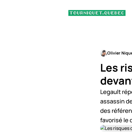
Olivier Niqu
Les ri
devan
Legault rép
assassin de
des référenc
favorisé le 