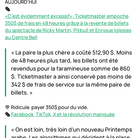
AUJOURD’HUI
🗞️
«C’est évidemment excessif»: Ticketmaster empoche
350$ de frais en 48 heures grâce à la revente de billets
du spectacle de Ricky Martin, Pitbull et Enrique Iglesias
au Centre Bell
« La paire la plus chère a coûté 512,90 $. Moins
de 48 heures plus tard, les billets ont été
revendus pour la faramineuse somme de 860
$. Ticketmaster a ainsi conservé pas moins de
342 $ de frais de service sur la même paire de
billets. »
💬 Ridicule. payer 350$ pour du vide.
🗞️
Facebook, TikTok, X et la révolution manquée
« On est loin, très loin d’un nouveau Printemps
arabe. Les algorithmes qui décident à la place