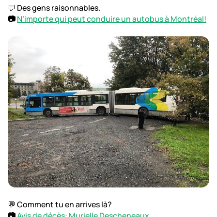
💬 Des gens raisonnables.
📷
N’importe qui peut conduire un autobus à Montréal!
💬 Comment tu en arrives là?
📷
Avis de décès: Murielle Descheneaux