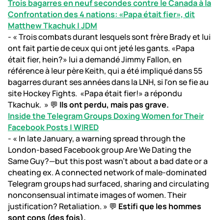
Trois bagarres en neuf secondes contre le Canada à la
Confrontation des 4 nations: «Papa était fier», dit
Matthew Tkachuk | JDM
- « Trois combats durant lesquels sont frère Brady et lui
ont fait partie de ceux qui ont jeté les gants. «Papa
était fier, hein?» lui a demandé Jimmy Fallon, en
référence à leur père Keith, qui a été impliqué dans 55
bagarres durant ses années dans la LNH, si l'on se fie au
site Hockey Fights. «Papa était fier!» a répondu
Tkachuk. » 💬
Ils ont perdu, mais pas grave.
Inside the Telegram Groups Doxing Women for Their
Facebook Posts | WIRED
- « In late January, a warning spread through the
London-based Facebook group Are We Dating the
Same Guy?—but this post wasn’t about a bad date or a
cheating ex. A connected network of male-dominated
Telegram groups had surfaced, sharing and circulating
nonconsensual intimate images of women. Their
justification? Retaliation. » 💬
Estifi que les hommes
sont cons (des fois).