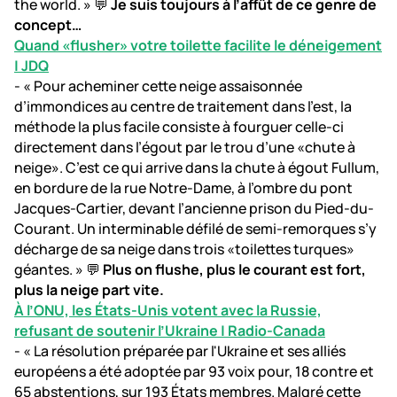
the world. » 💬
Je suis toujours à l’affût de ce genre de
concept…
Quand «flusher» votre toilette facilite le déneigement
| JDQ
- « Pour acheminer cette neige assaisonnée
d’immondices au centre de traitement dans l’est, la
méthode la plus facile consiste à fourguer celle-ci
directement dans l’égout par le trou d’une «chute à
neige». C’est ce qui arrive dans la chute à égout Fullum,
en bordure de la rue Notre-Dame, à l’ombre du pont
Jacques-Cartier, devant l’ancienne prison du Pied-du-
Courant. Un interminable défilé de semi-remorques s’y
décharge de sa neige dans trois «toilettes turques»
géantes. » 💬
Plus on flushe, plus le courant est fort,
plus la neige part vite.
À l’ONU, les États-Unis votent avec la Russie,
refusant de soutenir l’Ukraine | Radio-Canada
- « La résolution préparée par l'Ukraine et ses alliés
européens a été adoptée par 93 voix pour, 18 contre et
65 abstentions, sur 193 États membres. Malgré cette