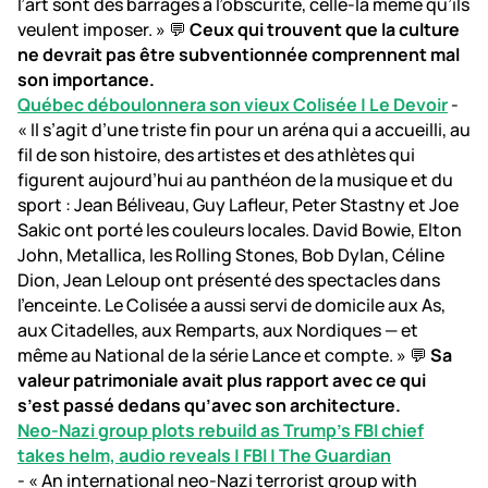
l’art sont des barrages à l’obscurité, celle-là même qu’ils
veulent imposer. » 💬
Ceux qui trouvent que la culture
ne devrait pas être subventionnée comprennent mal
son importance.
Québec déboulonnera son vieux Colisée | Le Devoir
-
« Il s’agit d’une triste fin pour un aréna qui a accueilli, au
fil de son histoire, des artistes et des athlètes qui
figurent aujourd’hui au panthéon de la musique et du
sport : Jean Béliveau, Guy Lafleur, Peter Stastny et Joe
Sakic ont porté les couleurs locales. David Bowie, Elton
John, Metallica, les Rolling Stones, Bob Dylan, Céline
Dion, Jean Leloup ont présenté des spectacles dans
l’enceinte. Le Colisée a aussi servi de domicile aux As,
aux Citadelles, aux Remparts, aux Nordiques — et
même au National de la série Lance et compte. » 💬
Sa
valeur patrimoniale avait plus rapport avec ce qui
s’est passé dedans qu’avec son architecture.
Neo-Nazi group plots rebuild as Trump’s FBI chief
takes helm, audio reveals | FBI | The Guardian
- « An international neo-Nazi terrorist group with