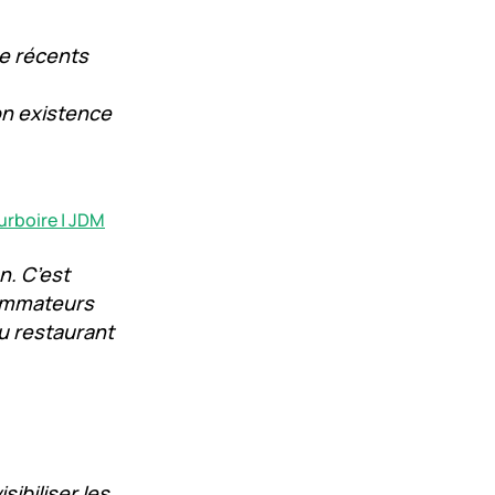
de récents
on existence
urboire | JDM
n. C’est
sommateurs
u restaurant
sibiliser les