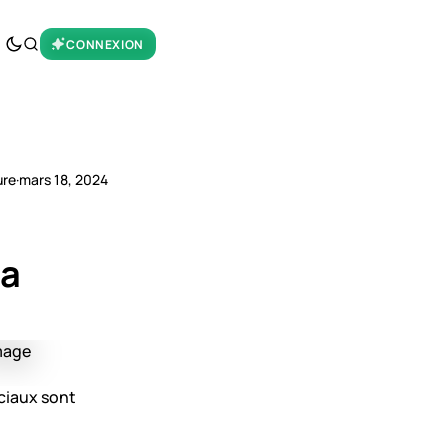
CONNEXION
ure
·
mars 18, 2024
 a
ciaux sont