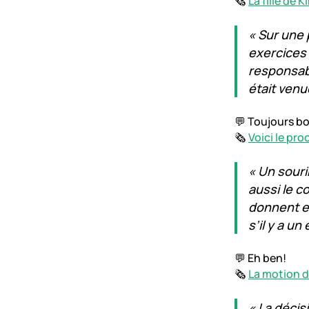
🗞️
La fille de 
« Sur une 
exercices 
responsabl
était venu
💬 Toujours b
🗞️
Voici le pr
« Un souri
aussi le 
donnent e
s’il y a un
💬 Eh ben!
🗞️
La motion d
« La décisi