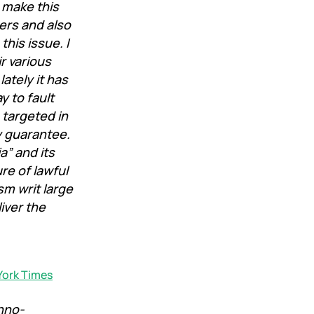
y make this
ters and also
his issue. I
r various
ately it has
y to fault
 targeted in
y guarantee.
” and its
re of lawful
sm writ large
liver the
York Times
chno-