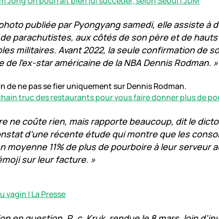
Kim Jong Un pourrait bien lui succéder, selon Séoul | JDM
photo publiée par Pyongyang samedi, elle assiste à 
de parachutistes, aux côtés de son père et de hauts
es militaires. Avant 2022, la seule confirmation de s
e de l’ex-star américaine de la NBA Dennis Rodman. »
on de ne pas se fier uniquement sur Dennis Rodman.
ochain truc des restaurants pour vous faire donner plus de po
re ne coûte rien, mais rapporte beaucoup, dit le dicto
constat d’une récente étude qui montre que les con
n moyenne 11% de plus de pourboire à leur serveur a
 émoji sur leur facture. »
u vagin | La Presse
on en question, R. c. Kruk, rendue le 8 mars, loin d’invi