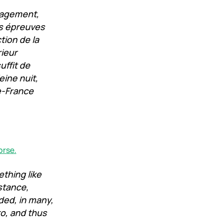
gagement,
les épreuves
tion de la
rieur
uffit de
ine nuit,
e-France
orse.
thing like
nstance,
ed, in many,
o, and thus