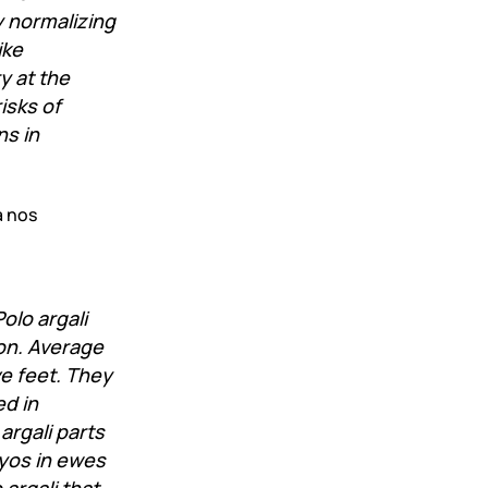
y normalizing
ike
y at the
isks of
ns in
à nos
olo argali
on. Average
e feet. They
ed in
argali parts
ryos in ewes
 argali that