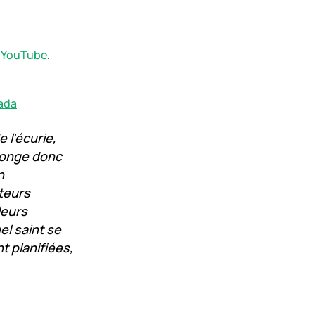
 YouTube
.
nada
 l’écurie,
plonge donc
n
teurs
leurs
el saint se
 planifiées,