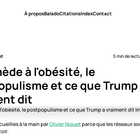
À propos
Balado
Citations
Index
Contact
et
5 min de lect
ède à l'obésité, le
opulisme et ce que Trump
nt dit
ueillies à la main par
Olivier Niquet
parce que les réseaux so
oir.