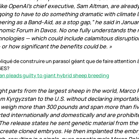
 like OpenAI’s chief executive, Sam Altman, are alread
 going to have to do something dramatic with climate l
ring as a Band-Aid, as a stop gap,” he said in Januar
omic Forum in Davos. No one fully understands the r
nologies — which could include calamitous disruptio
or how significant the benefits could be. »
iqué de construire un parasol géant que de faire attention 
GES?
 pleads guilty to giant hybrid sheep breeding
ht parts from the largest sheep in the world, Marco P
m Kyrgyzstan to the U.S. without declaring importati
 weigh more than 300 pounds and span more than fiv
ted internationally and domestically and are prohibit
he release states he sent genetic material from the 
o create cloned embryos. He then implanted the emb
ch, resulting in a single, pure genetic male Marco Polo