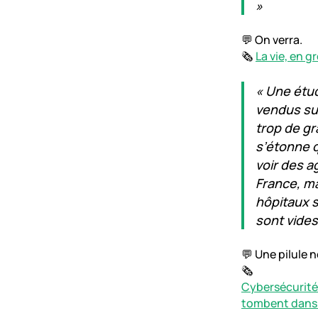
»
💬 On verra.
🗞️
La vie, en gr
« Une étu
vendus sur
trop de gr
s’étonne q
voir des a
France, ma
hôpitaux s
sont vides
💬 Une pilule n
🗞️
Cybersécurité 
tombent dans 