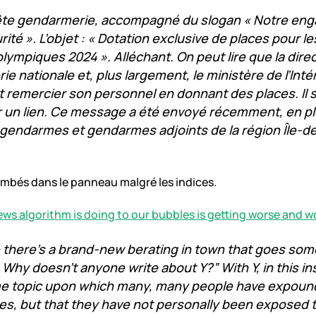
ête gendarmerie, accompagné du slogan « Notre en
rité ». L’objet : « Dotation exclusive de places pour 
lympiques 2024 ». Alléchant. On peut lire que la direc
e nationale et, plus largement, le ministère de l’Inté
 remercier son personnel en donnant des places. Il s
r un lien. Ce message a été envoyé récemment, en ple
 gendarmes et gendarmes adjoints de la région Île-d
mbés dans le panneau malgré les indices.
ws algorithm is doing to our bubbles is getting worse and w
there’s a brand-new berating in town that goes some
. Why doesn’t anyone write about Y?” With Y, in this i
e topic upon which many, many people have expound
s, but that they have not personally been exposed t