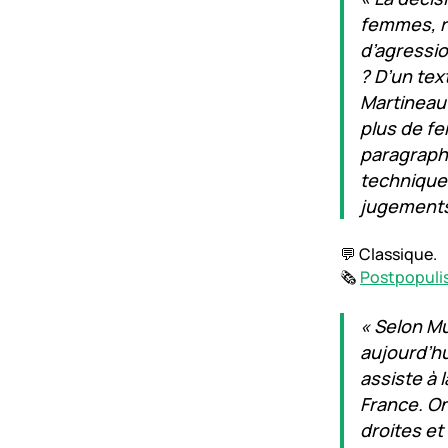
femmes, ré
d’agressio
? D’un tex
Martineau 
plus de fe
paragraph
technique 
jugements
💬 Classique.
🗞️
Postpopulis
« Selon Mu
aujourd’hu
assiste à 
France. On
droites e