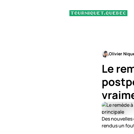
Olivier Niqu
Le rem
postp
vraime
Des nouvelles c
rendus un fout