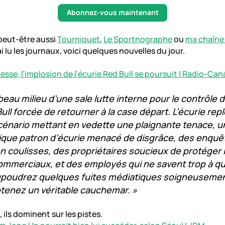
Abonnez-vous maintenant
peut-être aussi
Tourniquet
,
Le Sportnographe
ou
ma chaîne
i lu les journaux, voici quelques nouvelles du jour.
esse, l’implosion de l’écurie Red Bull se poursuit | Radio-Ca
beau milieu d’une sale lutte interne pour le contrôle de
Bull forcée de retourner à la case départ. L’écurie re
cénario mettant en vedette une plaignante tenace, u
ique patron d’écurie menacé de disgrâce, des enquê
 coulisses, des propriétaires soucieux de protéger 
ommerciaux, et des employés qui ne savent trop à qu
upoudrez quelques fuites médiatiques soigneusement
btenez un véritable cauchemar. »
 ils dominent sur les pistes.