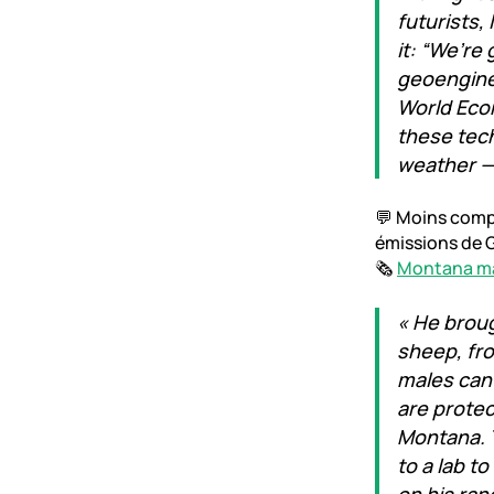
futurists,
it: “We’re
geoenginee
World Econ
these tech
weather — 
💬 Moins compl
émissions de 
🗞️
Montana man
« He broug
sheep, fro
males can
are protec
Montana. T
to a lab t
on his ran