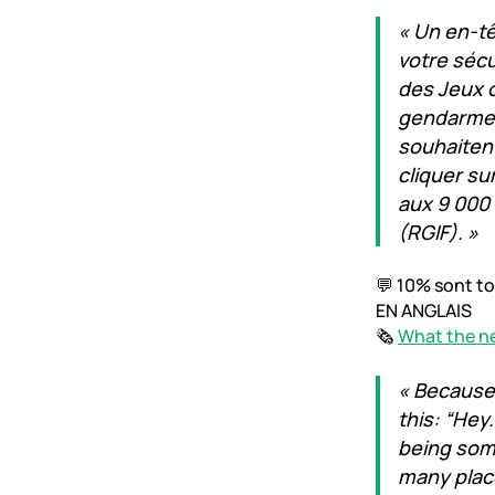
« Un en-t
votre sécu
des Jeux o
gendarmeri
souhaitent
cliquer su
aux 9 000
(RGIF). »
💬 10% sont to
EN ANGLAIS
🗞️
What the ne
« Because 
this: “Hey
being som
many place