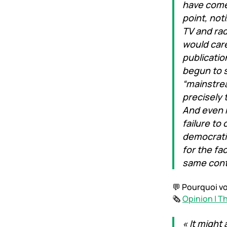
have come 
point, not
TV and rad
would care
publicatio
begun to se
“mainstrea
precisely 
And even m
failure to
democratic
for the fa
same cont
💬 Pourquoi vo
🗞️
Opinion | T
« It might