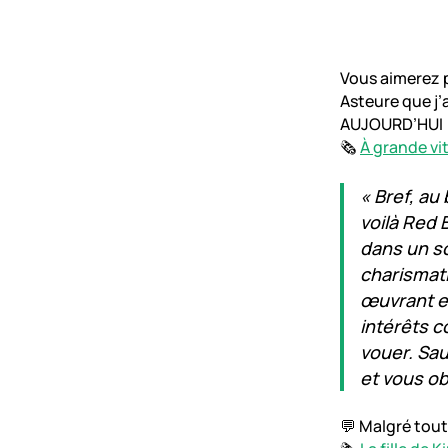
Vous aimerez 
Asteure que j’a
AUJOURD’HUI
🗞️
À grande vit
« Bref, au 
voilà Red 
dans un s
charismat
œuvrant en
intérêts c
vouer. Sa
et vous o
💬 Malgré tout,