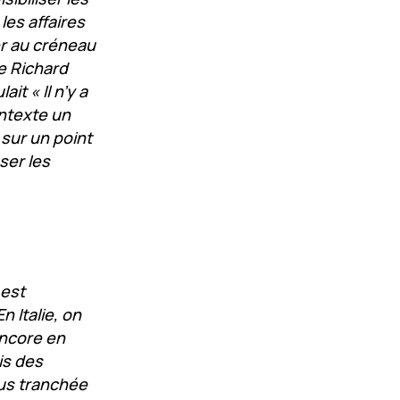
les affaires
er au créneau
e Richard
it « Il n’y a
ontexte un
sur un point
ser les
 est
n Italie, on
 encore en
is des
us tranchée