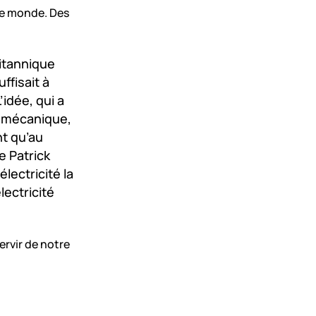
 le monde. Des
ritannique
ffisait à
idée, qui a
on mécanique,
nt qu’au
e Patrick
lectricité la
ectricité
ervir de notre