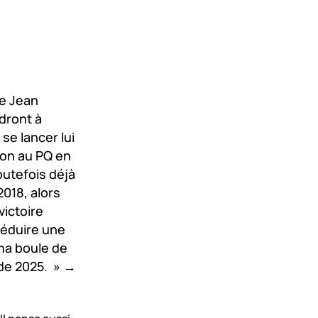
de Jean
ndront à
se lancer lui
don au PQ en
toutefois déjà
2018, alors
victoire
 séduire une
 ma boule de
e de 2025. » →