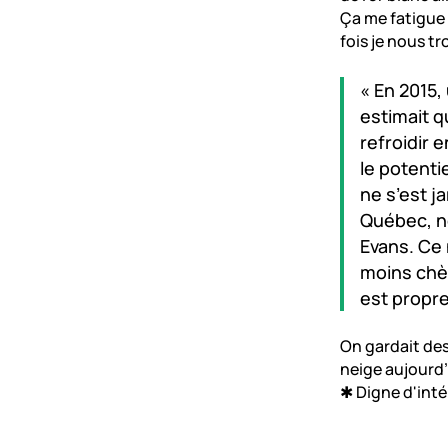
Ça me fatigue 
fois je nous t
« En 2015,
estimait q
refroidir 
le potenti
ne s’est j
Québec, no
Evans. Ce 
moins chèr
est propr
On gardait des
neige aujourd’
✱ Digne d'inté