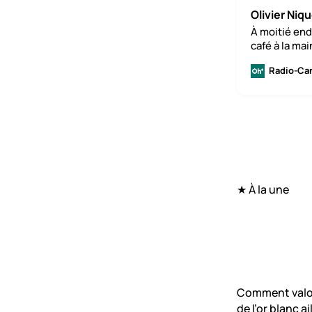
Olivier Niq
À moitié end
café à la ma
★ À la une
Comment valor
de l’or blanc ai