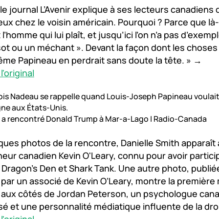
 le journal L’Avenir explique à ses lecteurs canadiens 
eux chez le voisin américain. Pourquoi ? Parce que là-
 l’homme qui lui plaît, et jusqu’ici l’on n’a pas d’exemple
sot ou un méchant ». Devant la façon dont les choses
me Papineau en perdrait sans doute la tête. » →
'original
ois Nadeau se rappelle quand Louis-Joseph Papineau voulait
gne aux États-Unis.
h a rencontré Donald Trump à Mar-a-Lago | Radio-Canada
ques photos de la rencontre, Danielle Smith apparaît
neur canadien Kevin O'Leary, connu pour avoir partici
Dragon's Den et Shark Tank. Une autre photo, publié
par un associé de Kevin O’Leary, montre la première 
e aux côtés de Jordan Peterson, un psychologue can
é et une personnalité médiatique influente de la dro