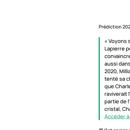
Prédiction 2025
« Voyons s
Lapierre p
convaincre
aussi dans
2020, Mill
tenté sa c
que Charle
raviverait 
partie de 
cristal, C
Accéder à l