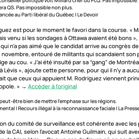
onseiller politique voit Milliard chef du PLQ. Pas impossible. 
ra QS. Pas impossible non plus.
lancée au Parti libéral du Québec | Le Devoir
guez est pour le moment le favori dans la course. « Ma
ais venu si les sondages à Ottawa avaient été bons », 
l, qui n’a pas aimé que le candidat arrive au congrès
n novembre, entouré de militants qui scandaient son
ige au cou. « J’ai été insulté par sa “gang” de Montréal
 Lévis », ajoute cette personne, pour qui il n’y a au
ait que ceux qui appuient M. Rodriguez viennent pri
ropole. » →
Accéder à l'original
t peut-être bien de mettre l’emphase sur les régions.
ental | Recours illégal à la reconnaissance faciale | La Press
ion du comité de surveillance est cohérente avec les 
de la CAI, selon l’avocat Antoine Guilmain, qui suit ave