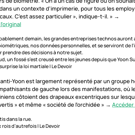
rs de biométrie. « On a un cas de figure où on souhaite
dans un contexte d’imprimerie, pour tous les emplo
caux. C’est assez particulier », indique-t-il. » →
'original
obablement demain, les grandes entreprises technos auront 
iométriques, nos données personnelles, et se serviront de l’
ur prendre des décisions à notre sujet.
d, un fossé s’est creusé entre les jeunes depuis que Yoon Su
urprise la loi martiale | Le Devoir
 anti-Yoon est largement représenté par un groupe h
mpathisants de gauche lors des manifestations, où 
iniens côtoient des drapeaux excentriques sur lesqu
rovertis » et même « société de l’orchidée » →
Accéder à
tis dans la rue.
rois d’autrefois | Le Devoir