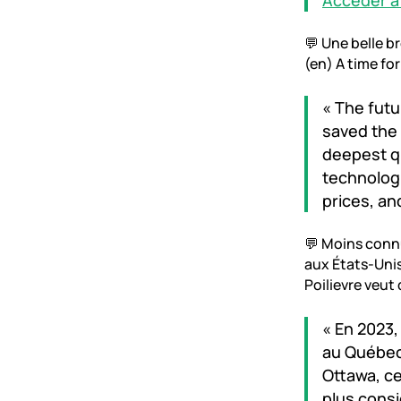
Accéder à l
💬 Une belle br
(en) A time fo
« The fut
saved the 
deepest qu
technologi
prices, an
💬 Moins connu
aux États-Unis
Poilievre veut
« En 2023,
au Québec,
Ottawa, c
plus consi