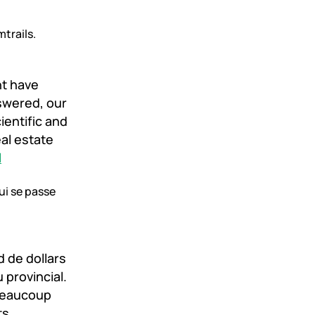
mtrails.
ht have
swered, our
entific and
al estate
l
ui se passe
d de dollars
 provincial.
beaucoup
ts