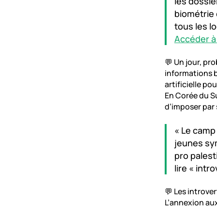
les dossie
biométrie 
tous les lo
Accéder à l
💬 Un jour, pr
informations b
artificielle po
En Corée du Su
d’imposer par s
« Le camp
jeunes sy
pro palest
lire « int
💬 Les introver
L’annexion aux 