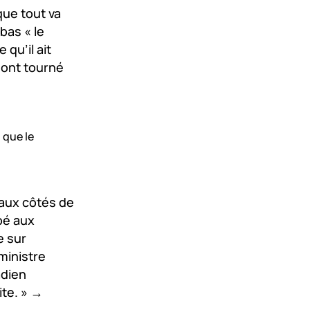
que tout va
bas « le
 qu’il ait
 ont tourné
 que le
 aux côtés de
pé aux
e sur
ministre
adien
ite. » →