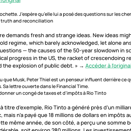
'original
ochette. J’espère qu’elle lui a posé des questions sur les che
r truth and reconciliation
ure demands fresh and strange ideas. New ideas mig
old regime, which barely acknowledged, let alone an
estions — the causes of the 50-year slowdown in sci
cal progress in the US, the racket of crescendoing re
d the explosion of public debt. » →
Accéder à l'origina
 que Musk, Peter Thiel est un penseur influent derrière ce q
. Sa lettre ouverte dans le Financial Time.
 donner un congé de taxes et d’impôts à Rio Tinto
 à titre d’exemple, Rio Tinto a généré près d’un milliar
 mais n’a payé que 18 millions de dollars en impôts au
ette même année, de son côté, a perçu une somme 
dérable, soit environ 280 millions. Les investissemen