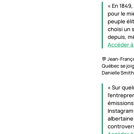
« En 1849,
pour le mi
peuple élit
choisi un 
depuis, mê
Accéder à l
💬 Jean-Franç
Québec se joi
Danielle Smit
« Sur quel
l'entrepre
émissions 
Instagram 
albertain
controvers