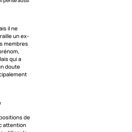
Il pense aussi
is il ne
raille un ex-
 des membres
 prénom,
ais qui a
cun doute
ncipalement
e
positions de
c attention