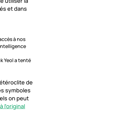
 utiliser la
yés et dans
accès à nos
intelligence
k Yeol a tenté
étéroclite de
les symboles
els on peut
 l'original