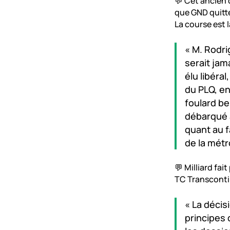
💬 Cet ancien c
que GND quitte
La course est 
« M. Rodri
serait jam
élu libéra
du PLQ, e
foulard be
débarqué à
quant au f
de la mét
💬 Milliard fai
TC Transcontin
« La décis
principes 