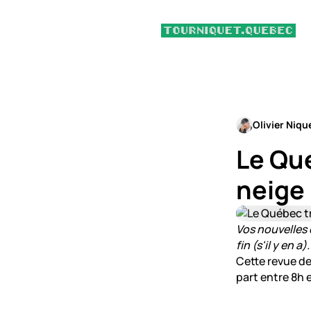
Olivier Niqu
Le Qué
neige
Vos nouvelles d
fin (s'il y en a).
Cette revue de
part entre 8h 