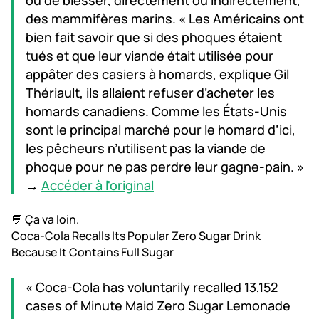
ou de blesser, directement ou indirectement,
des mammifères marins. « Les Américains ont
bien fait savoir que si des phoques étaient
tués et que leur viande était utilisée pour
appâter des casiers à homards, explique Gil
Thériault, ils allaient refuser d’acheter les
homards canadiens. Comme les États-Unis
sont le principal marché pour le homard d’ici,
les pêcheurs n’utilisent pas la viande de
phoque pour ne pas perdre leur gagne-pain. »
→
Accéder à l'original
💬 Ça va loin.
Coca-Cola Recalls Its Popular Zero Sugar Drink
Because It Contains Full Sugar
« Coca-Cola has voluntarily recalled 13,152
cases of Minute Maid Zero Sugar Lemonade