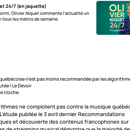
uet 24/7 (en jaquette)
ormi, Olivier Niquet commente l’actualité un
in tous les matins de semaine.
québécoise n’est pas moins recommandée par les algorithmes
tée | Le Devoir
e cloche.
orithmes ne complotent pas contre la musique québéc
 L’étude publiée le 3 avril dernier Recommandations
iques et découverte des contenus francophones sur 
es de streaming musical démontre que la majorité d