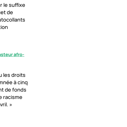
 le suffixe
uet de
utocollants
tion
steur afro-
 les droits
amnée à cinq
nt de fonds
le racisme
ril. »