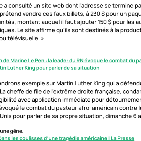
e a consulté un site web dont l’adresse se termine par
i prétend vendre ces faux billets, à 230 $ pour un paq
 unités, montant auquel il faut ajouter 150 $ pour les a
ques. Le site affirme qu’ils sont destinés à la produc
ou télévisuelle. »
de Marine Le Pen : la leader du RN évoque le combat du pa
in Luther King pour parler de sa situation
ndrons exemple sur Martin Luther King qui a défendu
 La cheffe de file de l'extrême droite française, cond
igibilité avec application immédiate pour détourneme
 évoqué le combat du pasteur afro-américain contre 
Unis pour parler de sa propre situation, dimanche 6 av
ucune gêne.
Dans les coulisses d’une tragédie américaine | La Presse