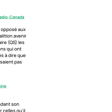
 Radio-Canada
st opposé aux
lition avenir
ire (QS) les
ons qui ont
és à dire que
isaient pas
aine
ndant son
 celles qu’il