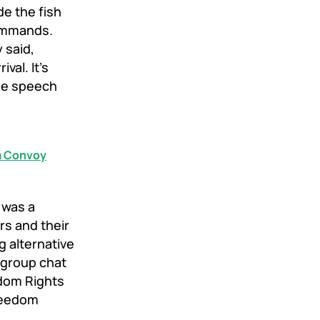
de the fish
commands.
 said,
val. It’s
the speech
m Convoy
 was a
s and their
g alternative
 group chat
edom Rights
reedom