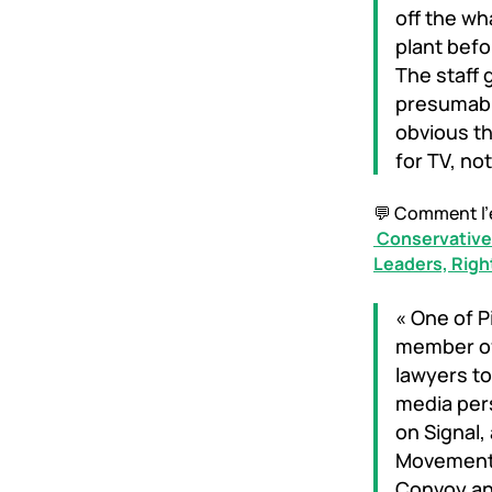
off the wh
plant befo
The staff 
presumably
obvious th
for TV, no
💬 Comment l’é
Conservative
Leaders, Righ
« One of P
member of
lawyers to
media pers
on Signal
Movement”
Convoy and