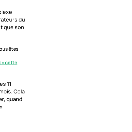
rplexe
rateurs du
nt que son
vous êtes
s» cette
es 11
mois. Cela
er, quand
»