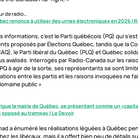
ur de radio…
bec renonce à utiliser des urnes électroniques en 2026 |
s informations, c'est le Parti québécois (PQ) qui s'e
s proposés par Élections Québec, tandis que la Coa
Q), le Parti libéral du Québec (PLQ) et Québec solida
us avalisés. Interrogés par Radio-Canada sur les rais
PQ à agir de la sorte, ses représentants se sont limit
rations entre les partis et les raisons invoquées ne fa
domaine public »
gue la mairie de Québec, se présentant comme un «capit
 opposé au tramway | Le Devoir
ad a énuméré les réalisations léguées à Québec pe
z les libéraux, mais il a offert bien peu de détails sur