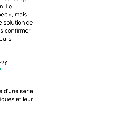
n. Le
bec », mais
e solution de
ans confirmer
jours
way.
s
e d’une série
iques et leur