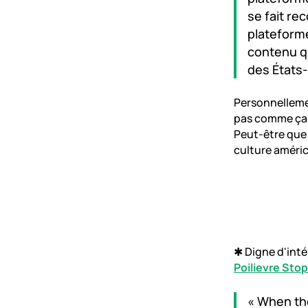
se fait re
plateform
contenu q
des États-
Personnellemen
pas comme ça q
Peut-être que 
culture améric
✱ Digne d'inté
Poilievre Stop
« When the