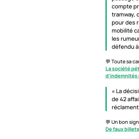
compte pro
tramway, d
pour des r
mobilité c
les rumeur
défendu à 
💬 Toute sa ca
La société pé
d’indemnités 
« La décis
de 42 affa
réclament 
💬 Un bon sign
De faux billet