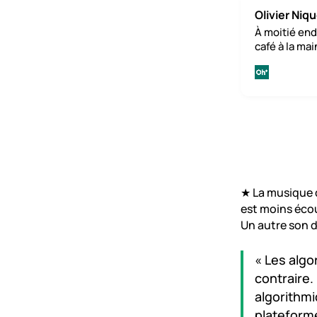
Olivier Niq
À moitié end
café à la ma
★
La musique 
est moins écou
Un autre son d
« Les alg
contraire.
algorithm
plateform