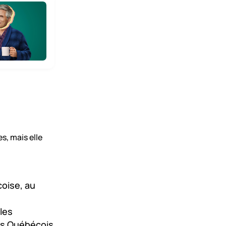
, mais elle
oise, au
les
es Québécois