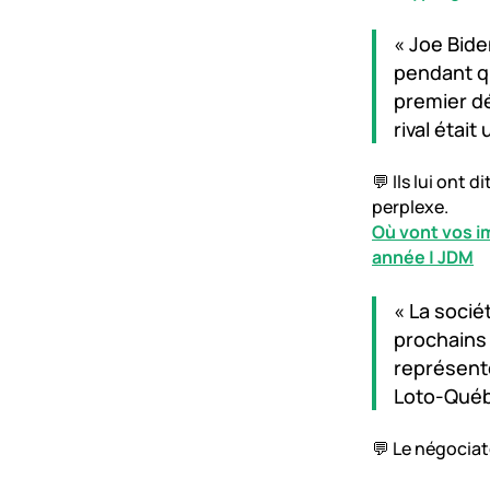
« Joe Bide
pendant q
premier d
rival était 
💬 Ils lui ont 
perplexe.
Où vont vos i
année | JDM
« La socié
prochains 
représente
Loto-Québ
💬 Le négociat