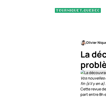
Olivier Niqu
La déc
probl
Vos nouvelles d
fin (s'il y en a).
Cette revue de
part entre 8h 