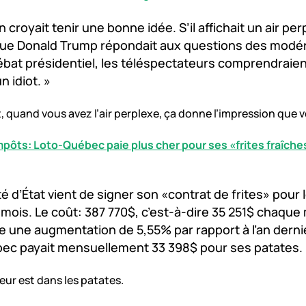
n croyait tenir une bonne idée. S’il affichait un air pe
ue Donald Trump répondait aux questions des modé
ébat présidentiel, les téléspectateurs comprendraie
un idiot. »
dit, quand vous avez l’air perplexe, ça donne l’impression que 
mpôts: Loto-Québec paie plus cher pour ses «frites fraîche
té d’État vient de signer son «contrat de frites» pour l
mois. Le coût: 387 770$, c’est-à-dire 35 251$ chaque 
 une augmentation de 5,55% par rapport à l’an derni
ec payait mensuellement 33 398$ pour ses patates. 
eur est dans les patates.