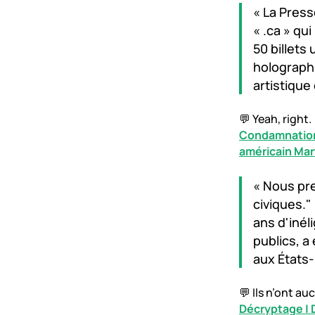
« La Press
« .ca » qu
50 billets
holographi
artistique 
💬 Yeah, right.
Condamnation 
américain Mart
« Nous pre
civiques."
ans d'inél
publics, a
aux États-
💬 Ils n’ont a
Décryptage | 