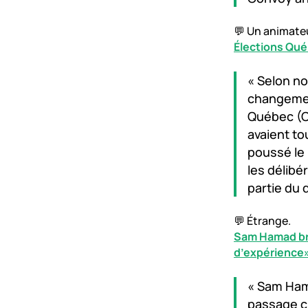
💬 Un animate
Élections Qué
« Selon no
changement
Québec (CA
avaient to
poussé le 
les délibé
partie du 
💬 Étrange.
Sam Hamad bri
d’expérience»
« Sam Ham
passage che