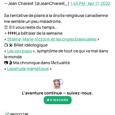
— Jean Charest (@JeanCharest_)
1:45 PM ∙ Apr 17, 2022
Sa tentative de plaire à la droite religieuse canadienne
me semble un peu maladroite.
⏰ S’il vous reste du temps…
⭐ 👬👭Le bêtisier de la semaine
«
Staline, Marie-Victorin et les orgies bisexuelles
»
📺 🎤 Billet idéologique
«
Les vox pops
», symptôme de tout ce qui va mal dans
le monde
📷 🎬 Ma chronique dans l’Actualité
«
Lassitude mémétique
»
L’aventure continue — suivez-nous.
S’INSCRIRE
INFOLETTRE