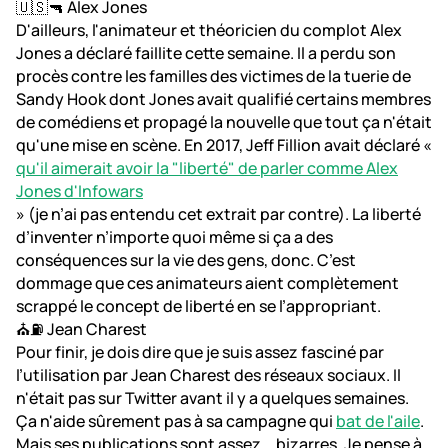
🇺🇸🔫 Alex Jones
D'ailleurs, l'animateur et théoricien du complot Alex
Jones a déclaré faillite cette semaine. Il a perdu son
procès contre les familles des victimes de la tuerie de
Sandy Hook dont Jones avait qualifié certains membres
de comédiens et propagé la nouvelle que tout ça n'était
qu'une mise en scène. En 2017, Jeff Fillion avait déclaré «
qu'il aimerait avoir la "liberté" de parler comme Alex
Jones d'Infowars
» (je n’ai pas entendu cet extrait par contre). La liberté
d’inventer n’importe quoi même si ça a des
conséquences sur la vie des gens, donc. C’est
dommage que ces animateurs aient complètement
scrappé le concept de liberté en se l’appropriant.
⛪⛽ Jean Charest
Pour finir, je dois dire que je suis assez fasciné par
l’utilisation par Jean Charest des réseaux sociaux. Il
n'était pas sur Twitter avant il y a quelques semaines.
Ça n'aide sûrement pas à sa campagne qui
bat de l'aile
.
Mais ses publications sont assez... bizarres. Je pense à