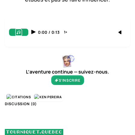
0:00
/
0:13
1×
L’aventure continue — suivez-nous.
S’INSCRIRE
CITATIONS
KEN PEREIRA
DISCUSSION (
0
)