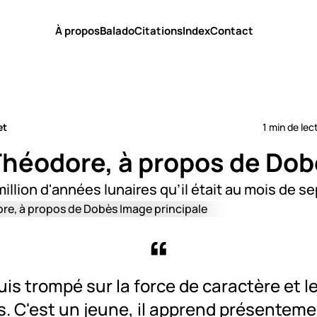
À propos
Balado
Citations
Index
Contact
et
1 min de lec
Théodore, à propos de Do
 million d'années lunaires qu’il était au mois de 
uis trompé sur la force de caractère et l
. C'est un jeune, il apprend présentemen