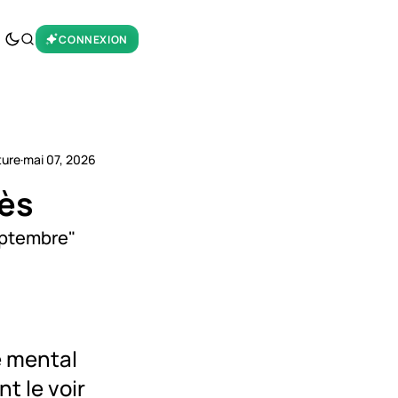
CONNEXION
ture
·
mai 07, 2026
bès
septembre"
e mental
t le voir