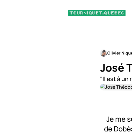
Olivier Niqu
José 
"Il est à un
Je me s
de Dobès