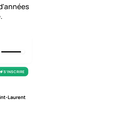
n d'années
.
S’INSCRIRE
aint-Laurent