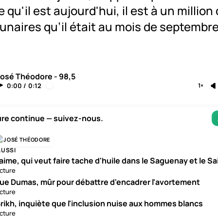
 qu'il est aujourd'hui, il est à un millio
lunaires qu’il était au mois de septembre
José Théodore - 98,5
0:00
/
0:12
1×
ure continue — suivez-nous.
JOSÉ THÉODORE
AUSSI
aime, qui veut faire tache d'huile dans le Saguenay et le S
ecture
ue Dumas, mûr pour débattre d'encadrer l'avortement
ecture
rikh, inquiète que l'inclusion nuise aux hommes blancs
ecture