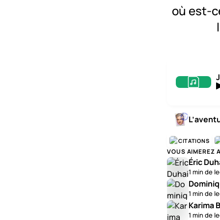
où est-ce
L’avent
CITATIONS
VOUS AIMEREZ 
Éric Duh
1 min de l
Dominiq
1 min de l
Karima B
1 min de l