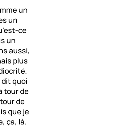
comme un
es un
u'est-ce
ais un
ns aussi,
ais plus
iocrité.
dit quoi
à tour de
 tour de
is que je
, ça, là.