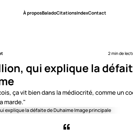
À propos
Balado
Citations
Index
Contact
et
2 min de lect
illion, qui explique la défai
ime
is, ça vit bien dans la médiocrité, comme un co
la marde."