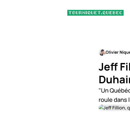
Olivier Niqu
Jeff F
Duha
"Un Québéco
roule dans 