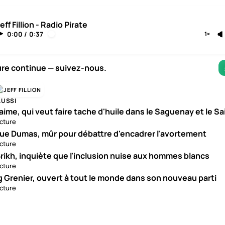
eff Fillion - Radio Pirate
0:00
/
0:37
1×
ure continue — suivez-nous.
JEFF FILLION
AUSSI
aime, qui veut faire tache d'huile dans le Saguenay et le S
ecture
ue Dumas, mûr pour débattre d'encadrer l'avortement
ecture
rikh, inquiète que l'inclusion nuise aux hommes blancs
ecture
g Grenier, ouvert à tout le monde dans son nouveau parti
ecture