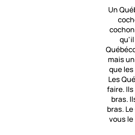
Un Québ
coch
cochon 
qu'il
Québécoi
mais un
que les
Les Qué
faire. I
bras. I
bras. Le
vous le 