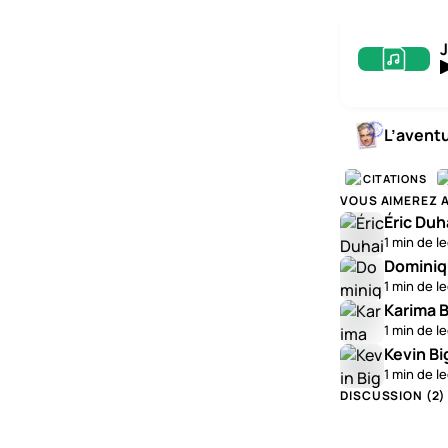
J
L’avent
CITATIONS
VOUS AIMEREZ 
Éric Duh
1 min de l
Dominiq
1 min de l
Karima B
1 min de l
Kevin Bi
1 min de l
DISCUSSION (
2
)