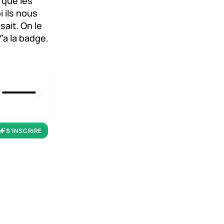
 que les
 ils nous
ait. On le
’a la badge.
S’INSCRIRE