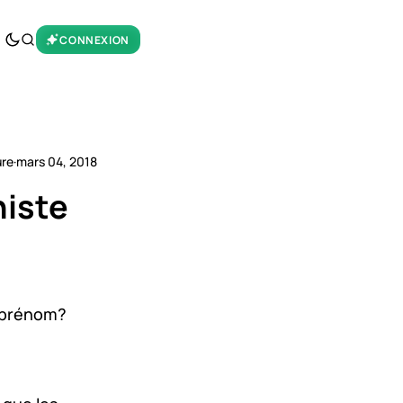
CONNEXION
ure
·
mars 04, 2018
niste
on prénom?