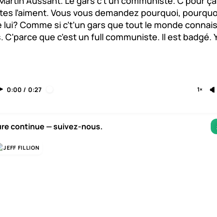
Martin Aussant. Le gars c’t’un communiste. C’pour ça
stes l’aiment. Vous vous demandez pourquoi, pourquoi
e lui? Comme si c’t’un gars que tout le monde connaiss
. C’parce que c’est un full communiste. Il est badgé. Y
0:00
/
0:27
1×
ure continue — suivez-nous.
JEFF FILLION