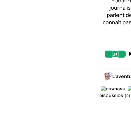
- Jean-
journali
parlent d
connaît pas
L’avent
CITATIONS
DISCUSSION (
0
)