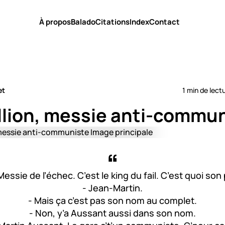
À propos
Balado
Citations
Index
Contact
et
1 min de lect
illion, messie anti-commu
Messie de l’échec. C’est le king du fail. C’est quoi s
- Jean-Martin.
- Mais ça c’est pas son nom au complet.
- Non, y’a Aussant aussi dans son nom.