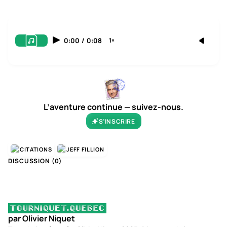
0:00
/
0:08
1×
L’aventure continue — suivez-nous.
S’INSCRIRE
CITATIONS
JEFF FILLION
DISCUSSION (
0
)
par Olivier Niquet