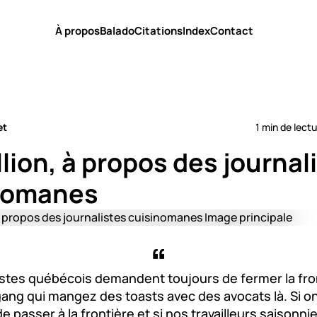
À propos
Balado
Citations
Index
Contact
et
1 min de lect
illion, à propos des journal
nomanes
istes québécois demandent toujours de fermer la fro
gang qui mangez des toasts avec des avocats là. Si o
e passer à la frontière et si nos travailleurs saisonnie