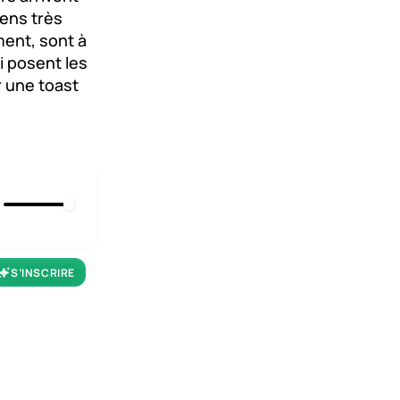
gens très
ment, sont à
ui posent les
r une toast
S’INSCRIRE