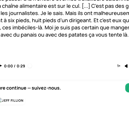
la chaîne alimentaire est sur le cul. [...] C’est pas des 
s les journalistes. Je le sais. Mais ils ont malheureuse
 à six pieds, huit pieds d’un dirigeant. Et c’est eux q
 ces imbéciles-là. Moi je suis pas certain que mange
avec du panais ou avec des patates ça vous tente là.
0:00
/
0:29
1×
ure continue — suivez-nous.
JEFF FILLION