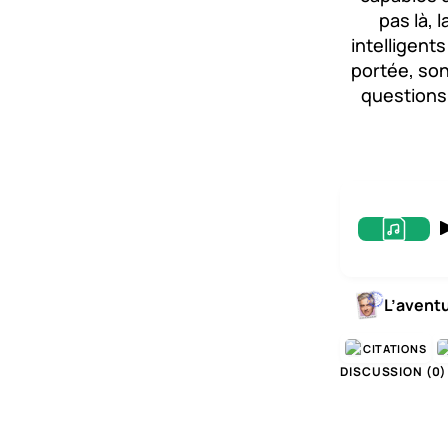
pas là, 
intelligent
portée, sont
questions,
L’avent
CITATIONS
DISCUSSION (
0
)