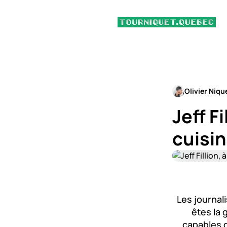
Olivier Niqu
Jeff F
cuisi
Les journal
êtes la 
capables d