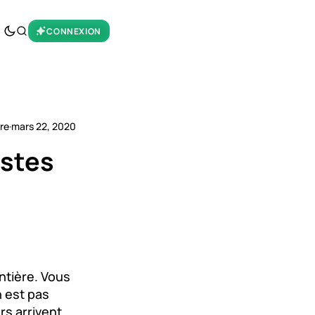
CONNEXION
ure
·
mars 22, 2020
istes
ntière. Vous
n est pas
rs arrivent