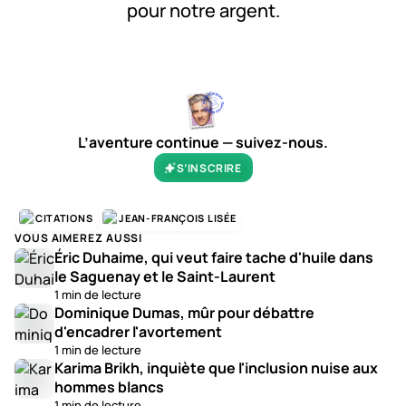
pour notre argent.
0:00
/
0:05
1×
L’aventure continue — suivez-nous.
S’INSCRIRE
CITATIONS
JEAN-FRANÇOIS LISÉE
VOUS AIMEREZ AUSSI
Éric Duhaime, qui veut faire tache d'huile dans
le Saguenay et le Saint-Laurent
1 min de lecture
Dominique Dumas, mûr pour débattre
d'encadrer l'avortement
1 min de lecture
Karima Brikh, inquiète que l'inclusion nuise aux
hommes blancs
1 min de lecture